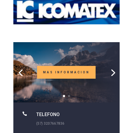
MAS INFORMACION

TELEFONO
(57) 3207667836