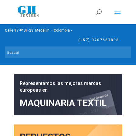
Calle 17 #43F-23 Medellin – Colombia •
(+57) 3207667836
Representamos las mejores marcas
europeas en
MAQUINARIA TEXTIL