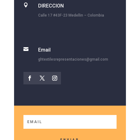

DIRECCION
Calle 17 #43F-23 Medellin – Colombia

Email
ghtextilesrepresentaciones@gmail.com
ENVIAR