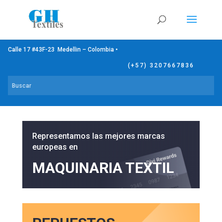
Calle 17 #43F-23 Medellin – Colombia •
(+57) 3207667836
Representamos las mejores marcas
europeas en
MAQUINARIA TEXTIL