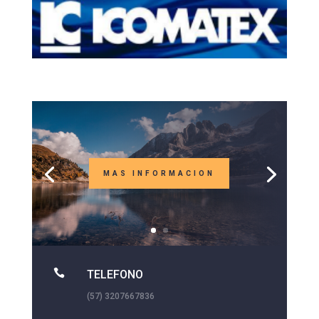
MAS INFORMACION

TELEFONO
(57) 3207667836