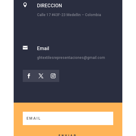

DIRECCION
Calle 17 #43F-23 Medellin – Colombia

Email
ghtextilesrepresentaciones@gmail.com
ENVIAR