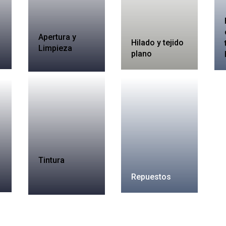
Apertura y
Hilado y tejido
Limpieza
plano
Tintura
Repuestos