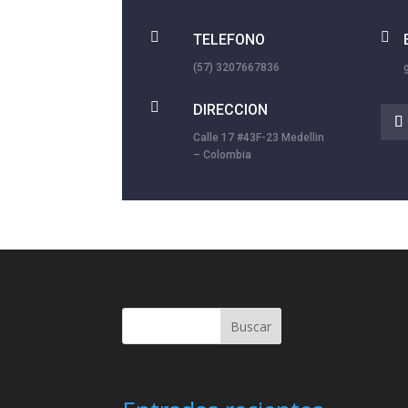


TELEFONO
(57) 3207667836

DIRECCION
Calle 17 #43F-23 Medellin
– Colombia
Buscar