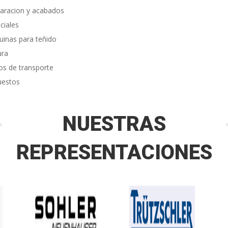
aracion y acabados
ciales
inas para teñido
ura
os de transporte
uestos
NUESTRAS
REPRESENTACIONES