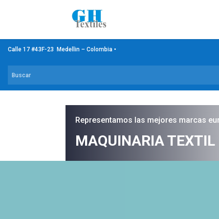
Calle 17 #43F-23 Medellin – Colombia •
Representamos las mejores marcas eu
MAQUINARIA TEXTIL