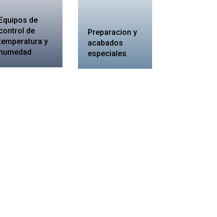
Equipos de
control de
Preparacion y
temperatura y
acabados
humedad
especiales