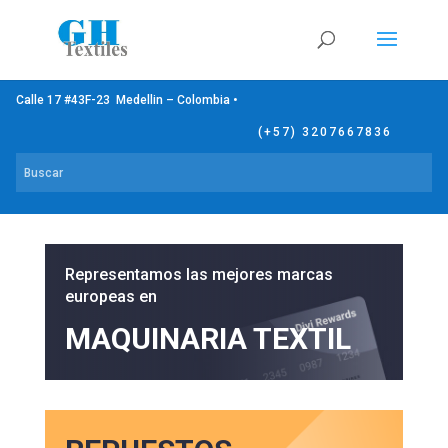
Calle 17 #43F-23 Medellin – Colombia •
(+57) 3207667836
Representamos las mejores marcas
europeas en
MAQUINARIA TEXTIL