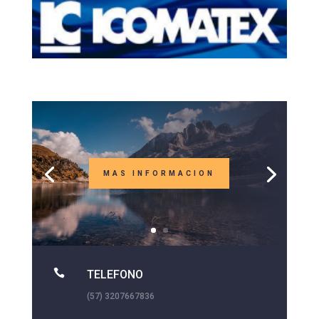
MAS INFORMACION

TELEFONO
(57) 3207667836