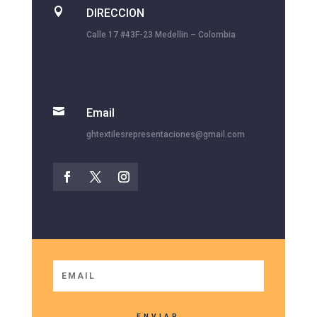

DIRECCION
Calle 17 #43F-23 Medellin – Colombia

Email
ghtextilesrepresentaciones@gmail.com
ENVIAR