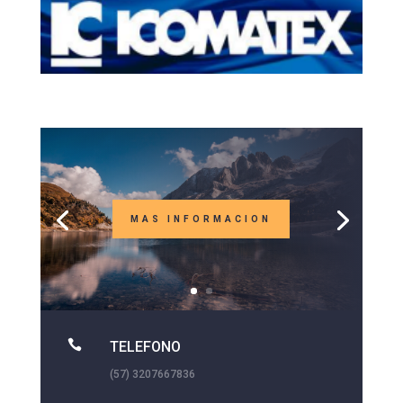
MAS INFORMACION

TELEFONO
(57) 3207667836