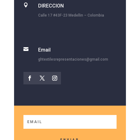

DIRECCION
Calle 17 #43F-23 Medellin – Colombia

Email
ghtextilesrepresentaciones@gmail.com
ENVIAR