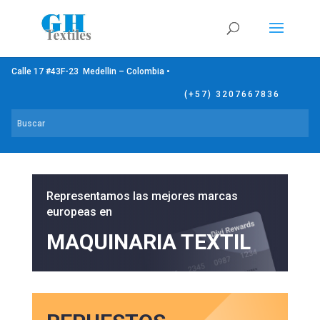
Calle 17 #43F-23 Medellin – Colombia •
(+57) 3207667836
Representamos las mejores marcas
europeas en
MAQUINARIA TEXTIL