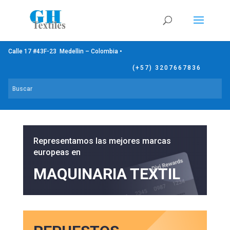
Calle 17 #43F-23 Medellin – Colombia •
(+57) 3207667836
Representamos las mejores marcas
europeas en
MAQUINARIA TEXTIL