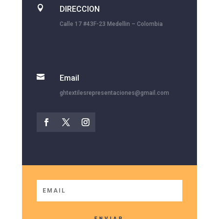

DIRECCION
Calle 17 #43F-23 Medellin – Colombia

Email
ghtextilesrepresentaciones@gmail.com
ENVIAR