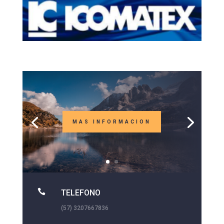
MAS INFORMACION

TELEFONO
(57) 3207667836