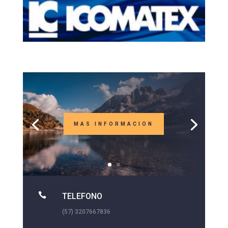
MAS INFORMACION

TELEFONO
(57) 3207667836