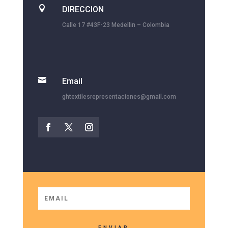

DIRECCION
Calle 17 #43F-23 Medellin – Colombia

Email
ghtextilesrepresentaciones@gmail.com
ENVIAR