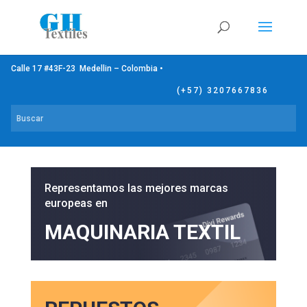
Calle 17 #43F-23 Medellin – Colombia •
(+57) 3207667836
Representamos las mejores marcas
europeas en
MAQUINARIA TEXTIL