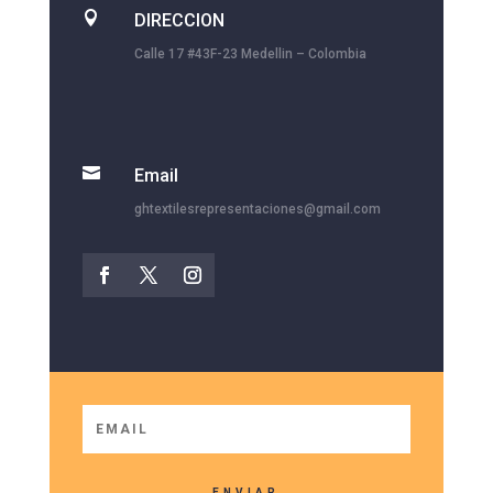

DIRECCION
Calle 17 #43F-23 Medellin – Colombia

Email
ghtextilesrepresentaciones@gmail.com
ENVIAR