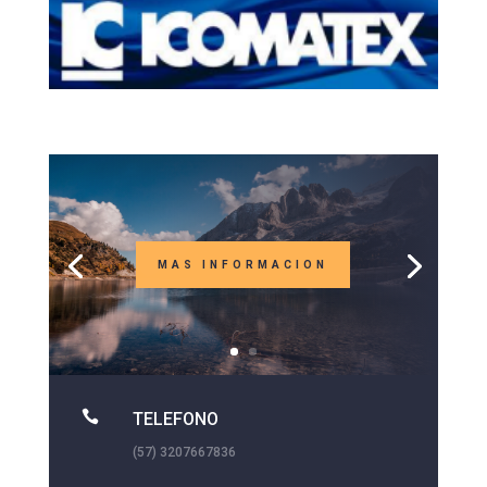
MAS INFORMACION

TELEFONO
(57) 3207667836