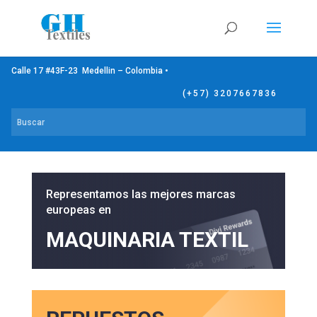
Calle 17 #43F-23 Medellin – Colombia •
(+57) 3207667836
Representamos las mejores marcas
europeas en
MAQUINARIA TEXTIL