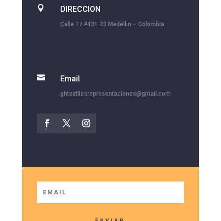

DIRECCION
Calle 17 #43F-23 Medellin – Colombia

Email
ghtextilesrepresentaciones@gmail.com
ENVIAR