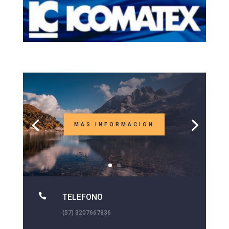
MAS INFORMACION

TELEFONO
(57) 3207667836