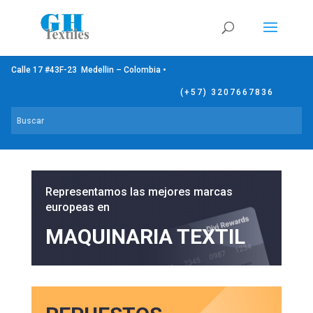
Calle 17 #43F-23 Medellin – Colombia •
(+57) 3207667836
Representamos las mejores marcas
europeas en
MAQUINARIA TEXTIL