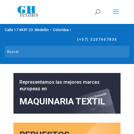
Calle 17 #43F-23 Medellin – Colombia •
(+57) 3207667836
Representamos las mejores marcas
europeas en
MAQUINARIA TEXTIL