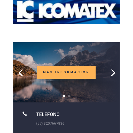
MAS INFORMACION

TELEFONO
(57) 3207667836