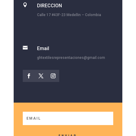

DIRECCION
Calle 17 #43F-23 Medellin – Colombia

Email
ghtextilesrepresentaciones@gmail.com
ENVIAR