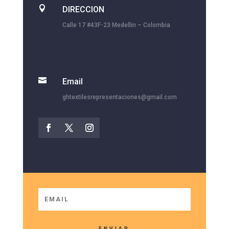

DIRECCION
Calle 17 #43F-23 Medellin – Colombia

Email
ghtextilesrepresentaciones@gmail.com
ENVIAR