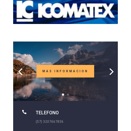
MAS INFORMACION

TELEFONO
(57) 3207667836