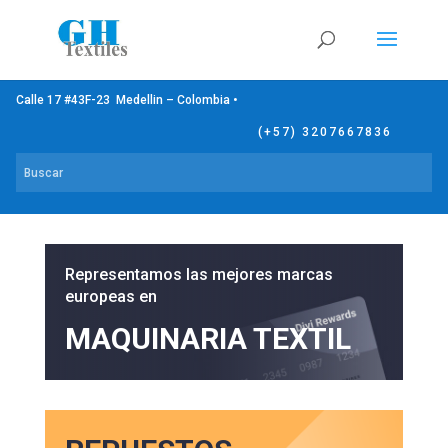
Calle 17 #43F-23 Medellin – Colombia •
(+57) 3207667836
Representamos las mejores marcas
europeas en
MAQUINARIA TEXTIL