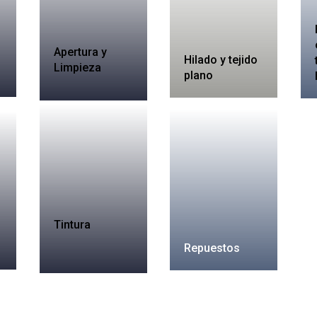
Apertura y
Hilado y tejido
Limpieza
plano
Tintura
Repuestos