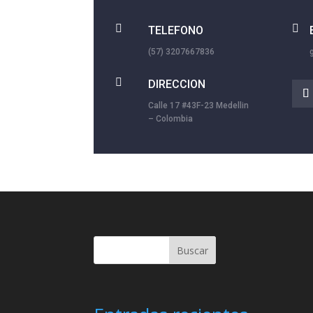


TELEFONO
(57) 3207667836

DIRECCION
Calle 17 #43F-23 Medellin
– Colombia
Buscar