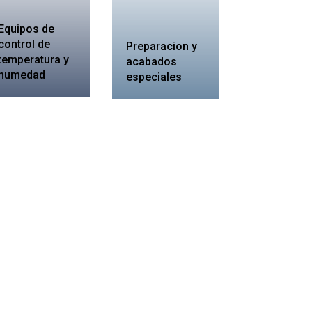
Equipos de
control de
Preparacion y
temperatura y
acabados
humedad
especiales