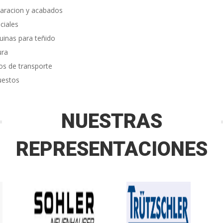
aracion y acabados
ciales
inas para teñido
ura
os de transporte
uestos
NUESTRAS
REPRESENTACIONES