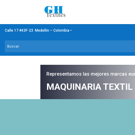
Calle 17 #43F-23 Medellin – Colombia •
Representamos las mejores marcas eu
MAQUINARIA TEXTIL