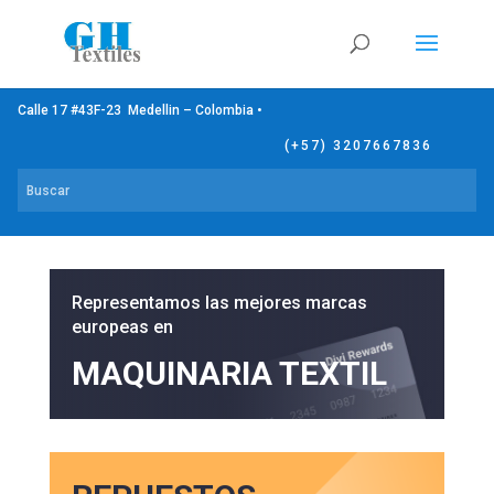
Calle 17 #43F-23 Medellin – Colombia •
(+57) 3207667836
Representamos las mejores marcas
europeas en
MAQUINARIA TEXTIL