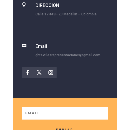

DIRECCION
Calle 17 #43F-23 Medellin – Colombia

Email
ghtextilesrepresentaciones@gmail.com
ENVIAR