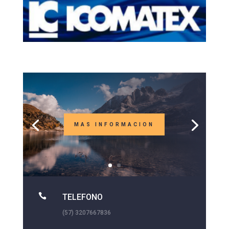
MAS INFORMACION

TELEFONO
(57) 3207667836