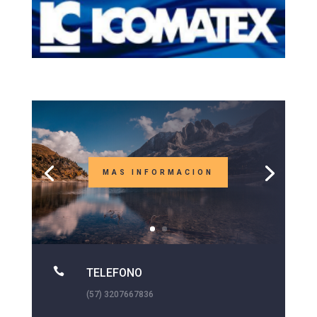
MAS INFORMACION

TELEFONO
(57) 3207667836