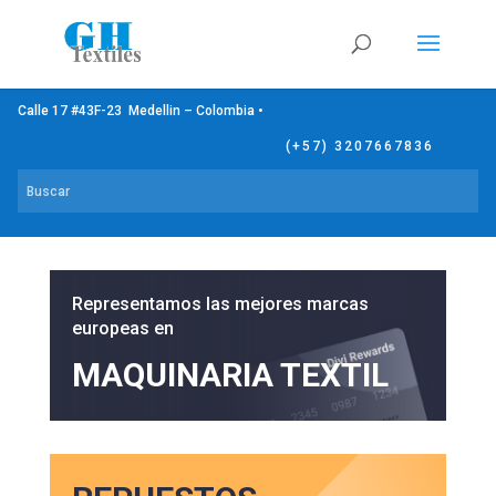
Calle 17 #43F-23 Medellin – Colombia •
(+57) 3207667836
Representamos las mejores marcas
europeas en
MAQUINARIA TEXTIL