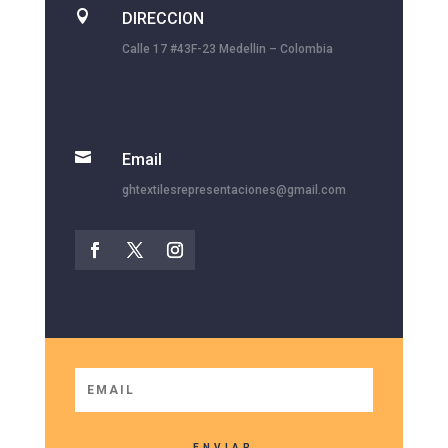

DIRECCION
Calle 17 #43F-23 Medellin – Colombia

Email
ghtextilesrepresentaciones@gmail.com
ENVIAR