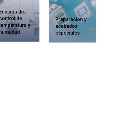
Equipos de
control de
Preparacion y
temperatura y
acabados
humedad
especiales