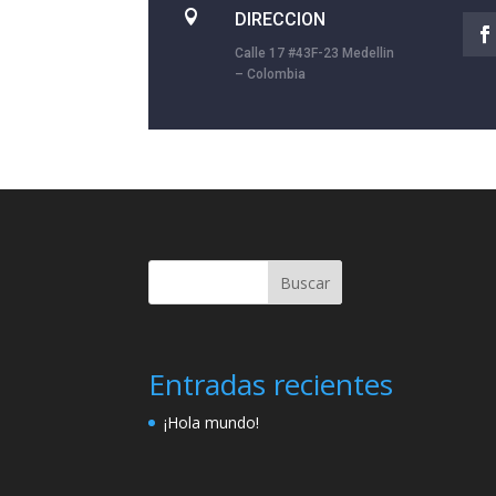

DIRECCION
Calle 17 #43F-23 Medellin
– Colombia
Buscar
Entradas recientes
¡Hola mundo!