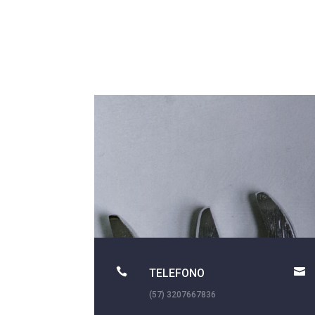


TELEFONO
(57) 3207667836