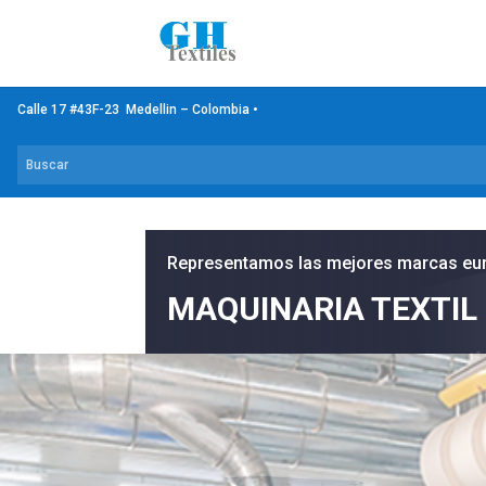
Calle 17 #43F-23 Medellin – Colombia •
Representamos las mejores marcas eu
MAQUINARIA TEXTIL