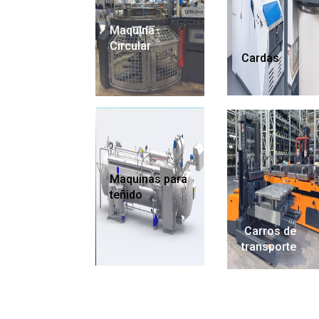
Maquina
Circular
Cardas
Maquinas para
teñido
Carros de
transporte