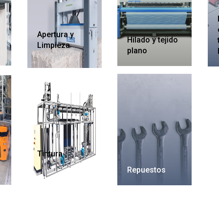
Apertura y
Hilado y tejido
Limpieza
plano
Tintura
Repuestos