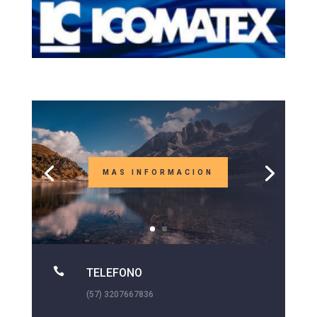
MAS INFORMACION

TELEFONO
(57) 3207667836