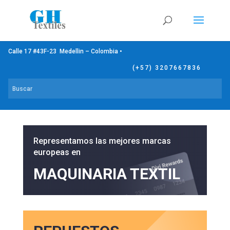
Calle 17 #43F-23 Medellin – Colombia •
(+57) 3207667836
Representamos las mejores marcas
europeas en
MAQUINARIA TEXTIL