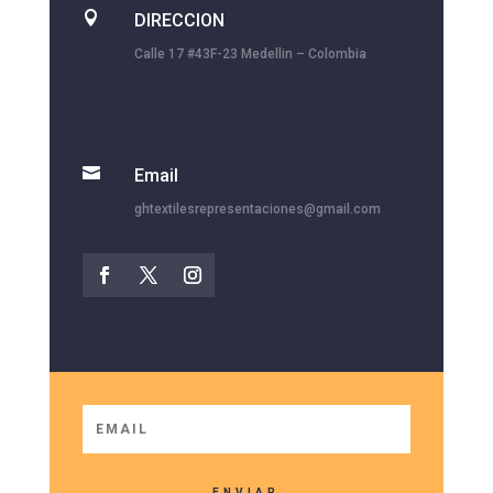

DIRECCION
Calle 17 #43F-23 Medellin – Colombia

Email
ghtextilesrepresentaciones@gmail.com
ENVIAR