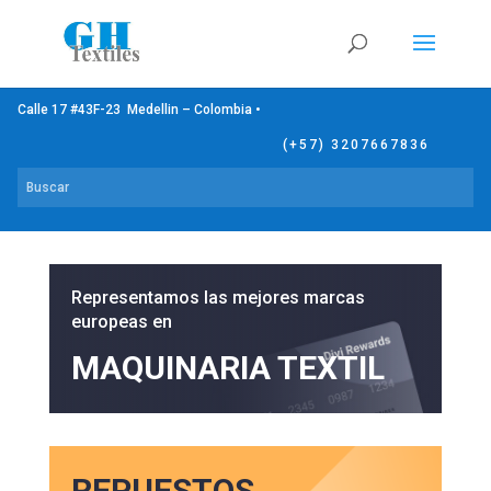
Calle 17 #43F-23 Medellin – Colombia •
(+57) 3207667836
Representamos las mejores marcas
europeas en
MAQUINARIA TEXTIL
REPUESTOS