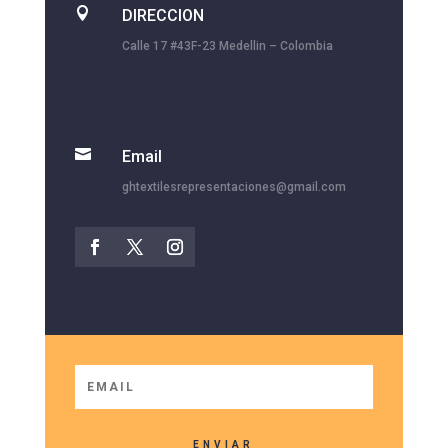

DIRECCION
Calle 17 #43F-23 Medellin – Colombia

Email
ghtextilesrepresentaciones@gmail.com
ENVIAR