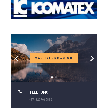
MAS INFORMACION

TELEFONO
(57) 3207667836