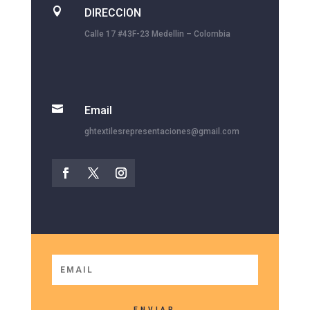

DIRECCION
Calle 17 #43F-23 Medellin – Colombia

Email
ghtextilesrepresentaciones@gmail.com
ENVIAR