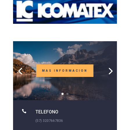
MAS INFORMACION

TELEFONO
(57) 3207667836