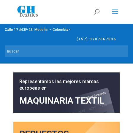
Calle 17 #43F-23 Medellin – Colombia •
(+57) 3207667836
Representamos las mejores marcas
europeas en
MAQUINARIA TEXTIL