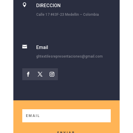

DIRECCION
Calle 17 #43F-23 Medellin – Colombia

Email
ghtextilesrepresentaciones@gmail.com
ENVIAR