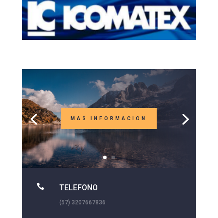
MAS INFORMACION

TELEFONO
(57) 3207667836