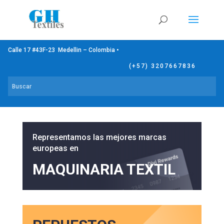
Calle 17 #43F-23 Medellin – Colombia •
(+57) 3207667836
Representamos las mejores marcas
europeas en
MAQUINARIA TEXTIL