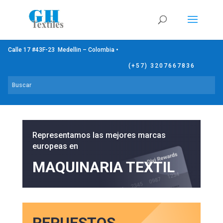
Calle 17 #43F-23 Medellin – Colombia •
(+57) 3207667836
Representamos las mejores marcas
europeas en
MAQUINARIA TEXTIL
REPUESTOS