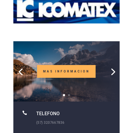
MAS INFORMACION

TELEFONO
(57) 3207667836