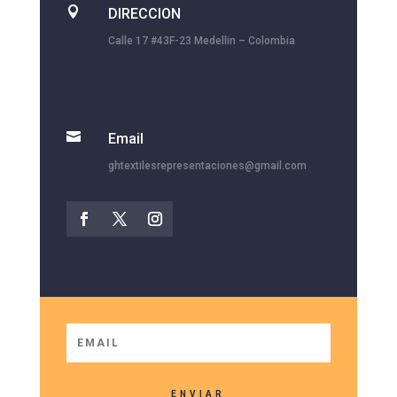

DIRECCION
Calle 17 #43F-23 Medellin – Colombia

Email
ghtextilesrepresentaciones@gmail.com
ENVIAR