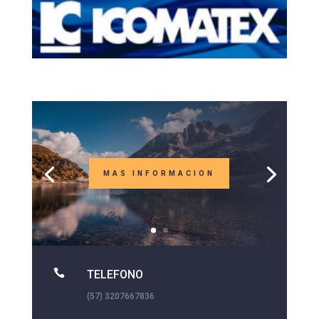
MAS INFORMACION

TELEFONO
(57) 3207667836