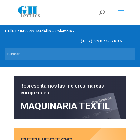
Calle 17 #43F-23 Medellin – Colombia •
(+57) 3207667836
Representamos las mejores marcas
europeas en
MAQUINARIA TEXTIL