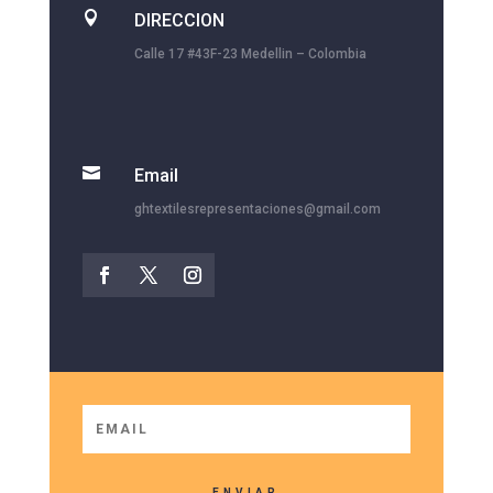

DIRECCION
Calle 17 #43F-23 Medellin – Colombia

Email
ghtextilesrepresentaciones@gmail.com
ENVIAR