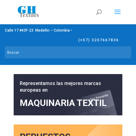
Calle 17 #43F-23 Medellin – Colombia •
(+57) 3207667836
Representamos las mejores marcas
europeas en
MAQUINARIA TEXTIL