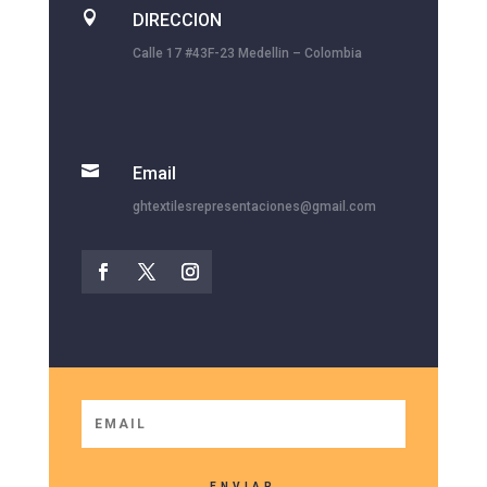

DIRECCION
Calle 17 #43F-23 Medellin – Colombia

Email
ghtextilesrepresentaciones@gmail.com
ENVIAR