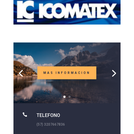
MAS INFORMACION

TELEFONO
(57) 3207667836