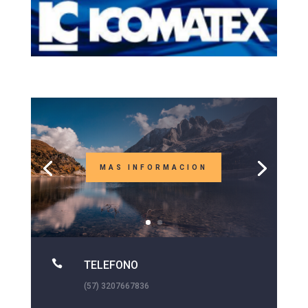
MAS INFORMACION

TELEFONO
(57) 3207667836