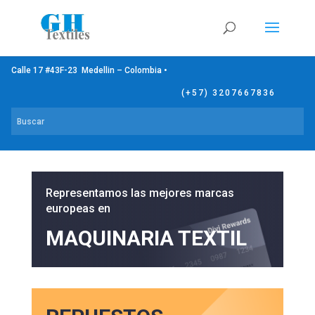
Calle 17 #43F-23 Medellin – Colombia •
(+57) 3207667836
Representamos las mejores marcas
europeas en
MAQUINARIA TEXTIL