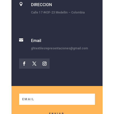

DIRECCION
Calle 17 #43F-23 Medellin – Colombia

Email
ghtextilesrepresentaciones@gmail.com
ENVIAR