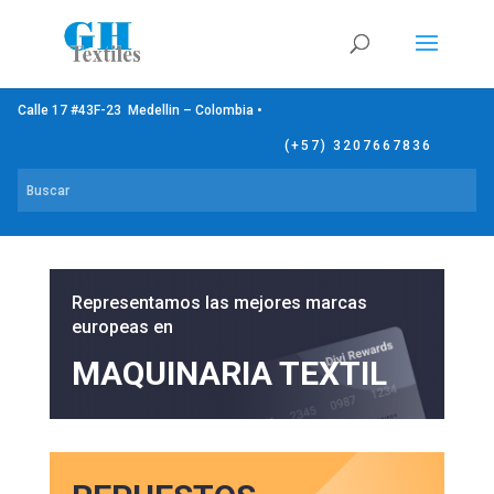
Calle 17 #43F-23 Medellin – Colombia •
(+57) 3207667836
Representamos las mejores marcas
europeas en
MAQUINARIA TEXTIL