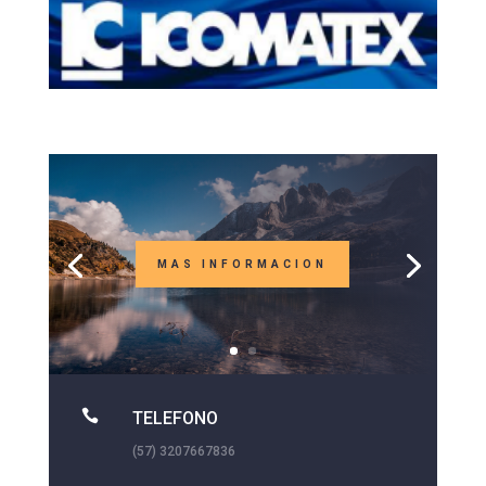
MAS INFORMACION

TELEFONO
(57) 3207667836