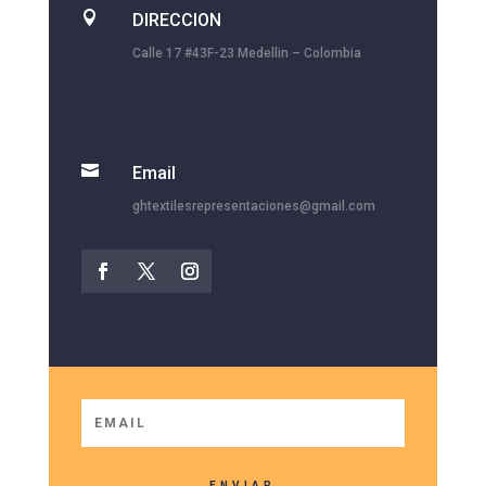

DIRECCION
Calle 17 #43F-23 Medellin – Colombia

Email
ghtextilesrepresentaciones@gmail.com
ENVIAR