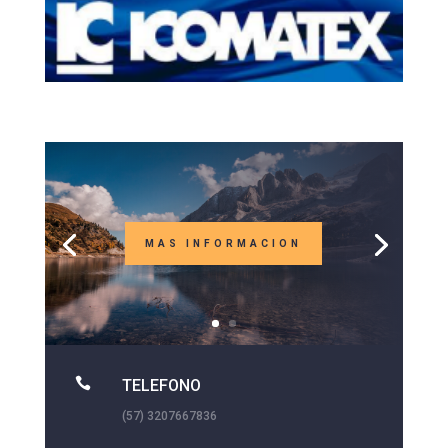
MAS INFORMACION

TELEFONO
(57) 3207667836