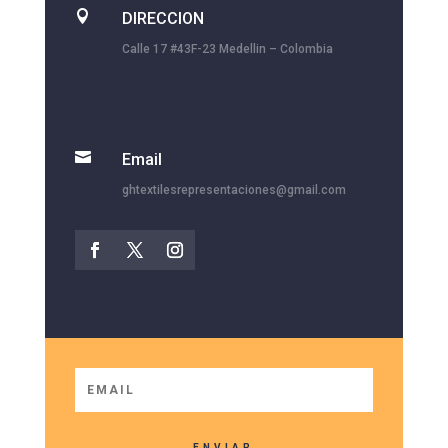

DIRECCION
Calle 17 #43F-23 Medellin – Colombia

Email
ghtextilesrepresentaciones@gmail.com
ENVIAR