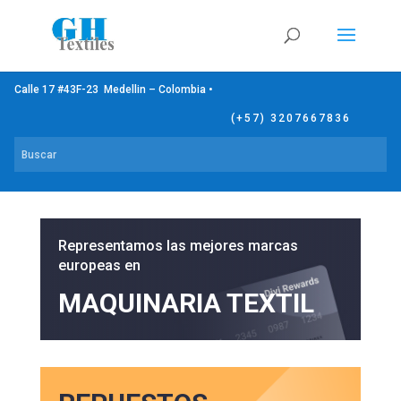
Calle 17 #43F-23 Medellin – Colombia •
(+57) 3207667836
Representamos las mejores marcas
europeas en
MAQUINARIA TEXTIL