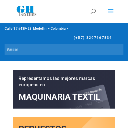
Calle 17 #43F-23 Medellin – Colombia •
(+57) 3207667836
Representamos las mejores marcas
europeas en
MAQUINARIA TEXTIL