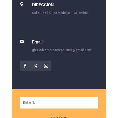

DIRECCION
Calle 17 #43F-23 Medellin – Colombia

Email
ghtextilesrepresentaciones@gmail.com
ENVIAR