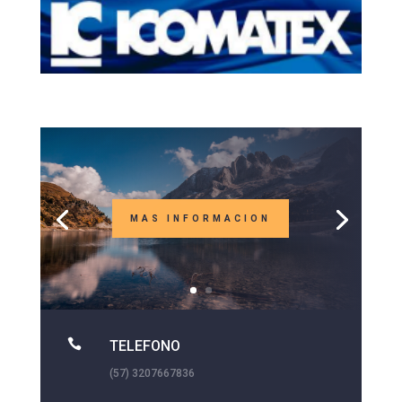
MAS INFORMACION

TELEFONO
(57) 3207667836