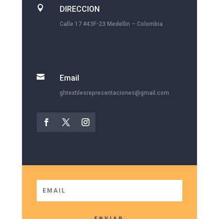

DIRECCION
Calle 17 #43F-23 Medellin – Colombia

Email
ghtextilesrepresentaciones@gmail.com
ENVIAR