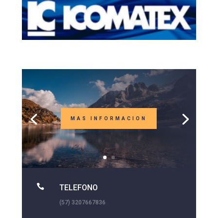
MAS INFORMACION

TELEFONO
(57) 3207667836