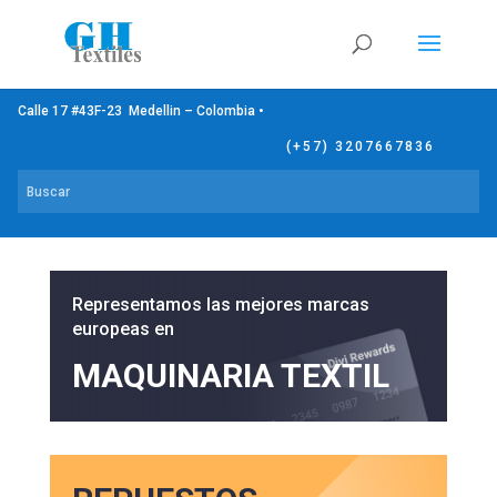
Calle 17 #43F-23 Medellin – Colombia •
(+57) 3207667836
Representamos las mejores marcas
europeas en
MAQUINARIA TEXTIL