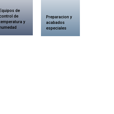
Equipos de
control de
Preparacion y
temperatura y
acabados
humedad
especiales