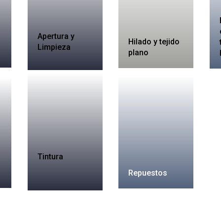
Apertura y
Hilado y tejido
Limpieza
plano
Tintura
Repuestos