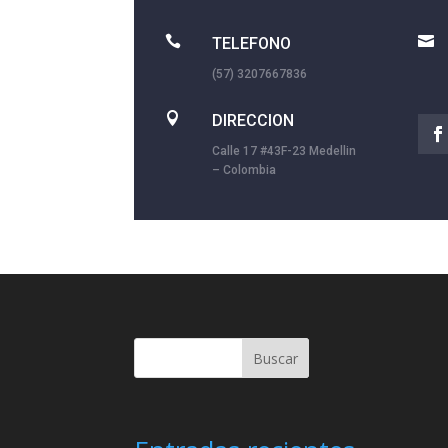


TELEFONO
(57) 3207667836

DIRECCION
Calle 17 #43F-23 Medellin
– Colombia
Buscar