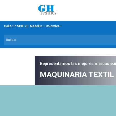
Calle 17 #43F-23 Medellin – Colombia •
Representamos las mejores marcas eu
MAQUINARIA TEXTIL