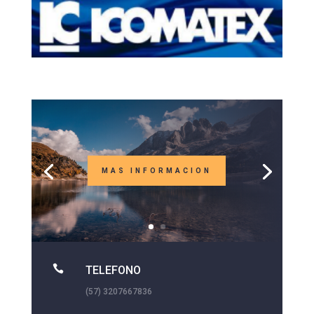
MAS INFORMACION

TELEFONO
(57) 3207667836