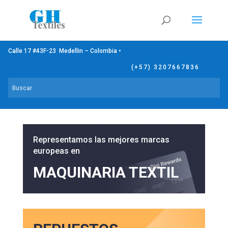
Calle 17 #43F-23 Medellin – Colombia •
(+57) 3207667836
Representamos las mejores marcas
europeas en
MAQUINARIA TEXTIL