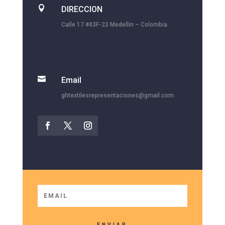

DIRECCION
Calle 17 #43F-23 Medellin – Colombia

Email
ghtextilesrepresentaciones@gmail.com
ENVIAR