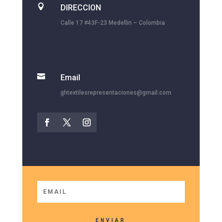

DIRECCION
Calle 17 #43F-23 Medellin – Colombia

Email
ghtextilesrepresentaciones@gmail.com
ENVIAR