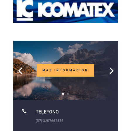
MAS INFORMACION

TELEFONO
(57) 3207667836