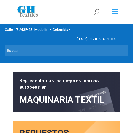
Calle 17 #43F-23 Medellin – Colombia •
(+57) 3207667836
Representamos las mejores marcas
europeas en
MAQUINARIA TEXTIL
REPUESTOS