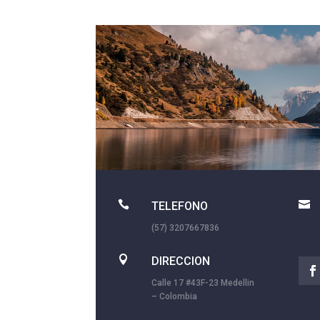


TELEFONO
(57) 3207667836

DIRECCION
Calle 17 #43F-23 Medellin
– Colombia