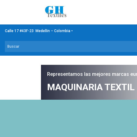
Calle 17 #43F-23 Medellin – Colombia •
Representamos las mejores marcas eu
MAQUINARIA TEXTIL