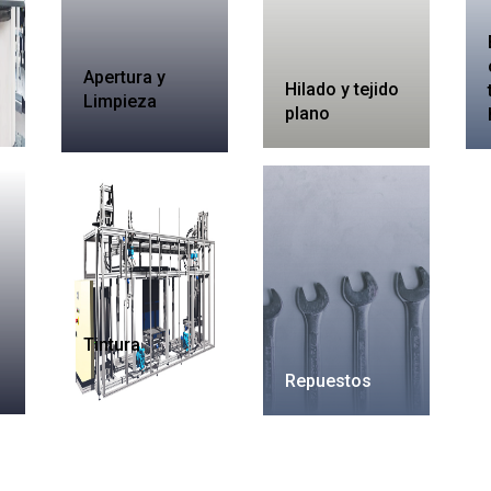
Apertura y
Hilado y tejido
Limpieza
plano
Tintura
Repuestos