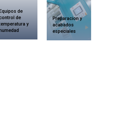
Equipos de
control de
Preparacion y
temperatura y
acabados
humedad
especiales