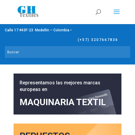
Calle 17 #43F-23 Medellin – Colombia •
(+57) 3207667836
Representamos las mejores marcas
europeas en
MAQUINARIA TEXTIL