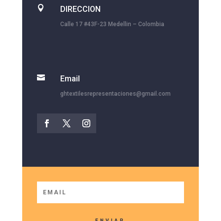

DIRECCION
Calle 17 #43F-23 Medellin – Colombia

Email
ghtextilesrepresentaciones@gmail.com
ENVIAR