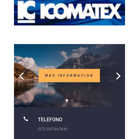
MAS INFORMACION

TELEFONO
(57) 3207667836