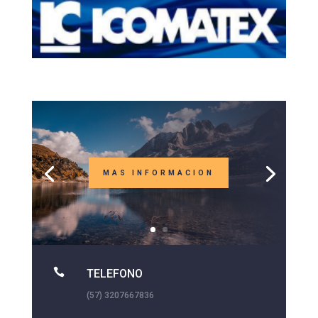
MAS INFORMACION

TELEFONO
(57) 3207667836