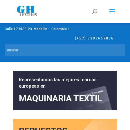
Calle 17 #43F-23 Medellin – Colombia •
(+57) 3207667836
Representamos las mejores marcas
europeas en
MAQUINARIA TEXTIL