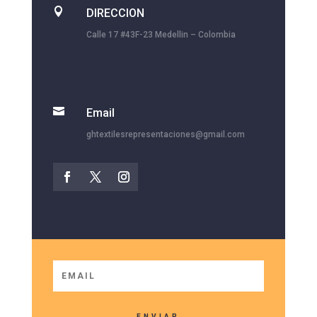

DIRECCION
Calle 17 #43F-23 Medellin – Colombia

Email
ghtextilesrepresentaciones@gmail.com
ENVIAR