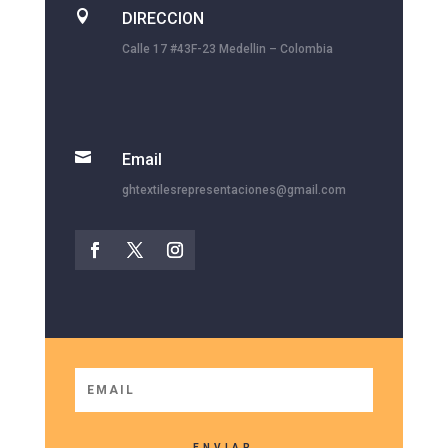

DIRECCION
Calle 17 #43F-23 Medellin – Colombia

Email
ghtextilesrepresentaciones@gmail.com
ENVIAR