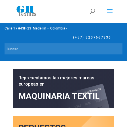
Calle 17 #43F-23 Medellin – Colombia •
(+57) 3207667836
Representamos las mejores marcas
europeas en
MAQUINARIA TEXTIL