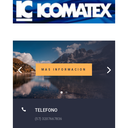
MAS INFORMACION

TELEFONO
(57) 3207667836