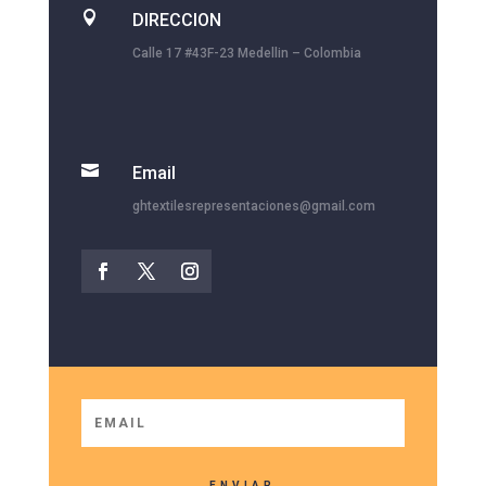

DIRECCION
Calle 17 #43F-23 Medellin – Colombia

Email
ghtextilesrepresentaciones@gmail.com
ENVIAR