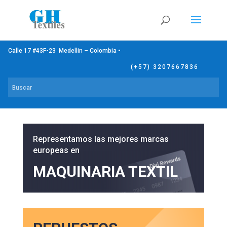
Calle 17 #43F-23 Medellin – Colombia •
(+57) 3207667836
Representamos las mejores marcas
europeas en
MAQUINARIA TEXTIL