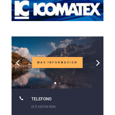
MAS INFORMACION

TELEFONO
(57) 3207667836