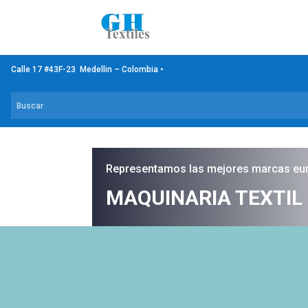
Calle 17 #43F-23 Medellin – Colombia •
Representamos las mejores marcas eu
MAQUINARIA TEXTIL