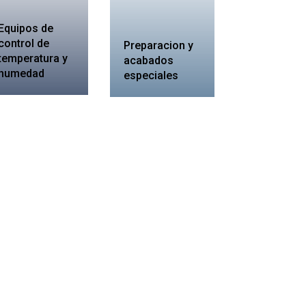
Equipos de
control de
Preparacion y
temperatura y
acabados
humedad
especiales