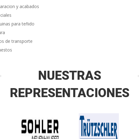
aracion y acabados
ciales
inas para teñido
ura
os de transporte
uestos
NUESTRAS
REPRESENTACIONES