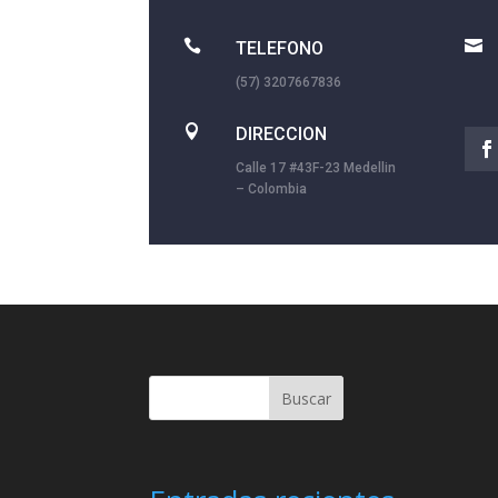


TELEFONO
(57) 3207667836

DIRECCION
Calle 17 #43F-23 Medellin
– Colombia
Buscar