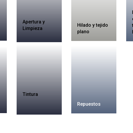
Apertura y
Hilado y tejido
Limpieza
plano
Tintura
Repuestos