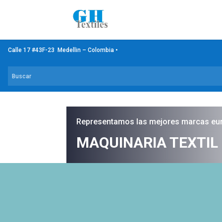
Calle 17 #43F-23 Medellin – Colombia •
Representamos las mejores marcas eu
MAQUINARIA TEXTIL