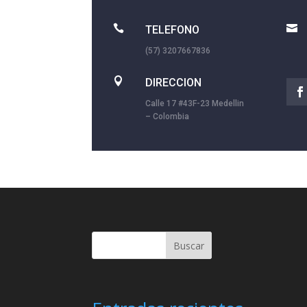


TELEFONO
(57) 3207667836

DIRECCION
Calle 17 #43F-23 Medellin
– Colombia
Buscar