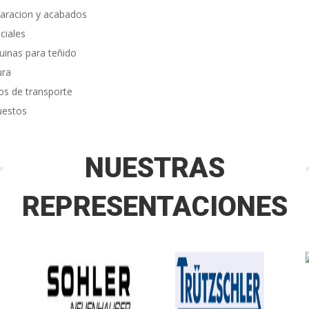
aracion y acabados
ciales
inas para teñido
ura
os de transporte
uestos
NUESTRAS
REPRESENTACIONES