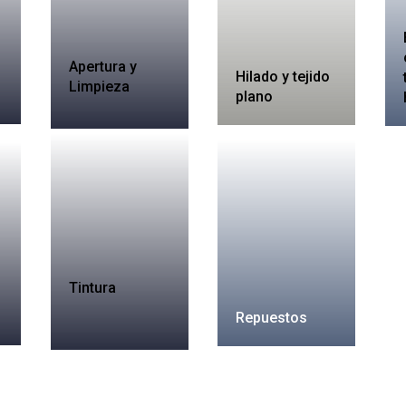
Apertura y
Hilado y tejido
Limpieza
plano
Tintura
Repuestos