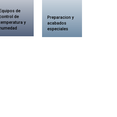
Equipos de
control de
Preparacion y
temperatura y
acabados
humedad
especiales