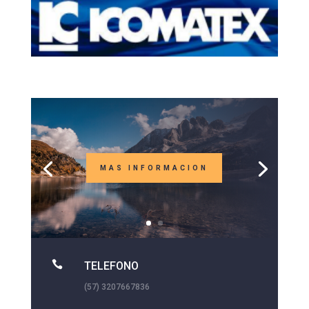
MAS INFORMACION

TELEFONO
(57) 3207667836