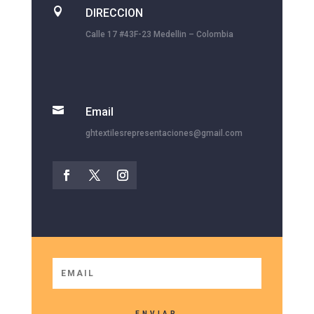

DIRECCION
Calle 17 #43F-23 Medellin – Colombia

Email
ghtextilesrepresentaciones@gmail.com
ENVIAR