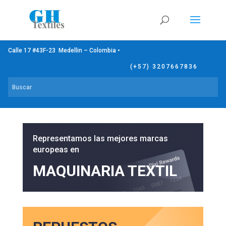
Calle 17 #43F-23 Medellin – Colombia •
(+57) 3207667836
Representamos las mejores marcas
europeas en
MAQUINARIA TEXTIL