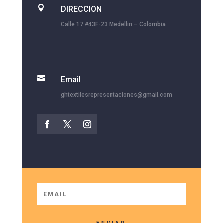

DIRECCION
Calle 17 #43F-23 Medellin – Colombia

Email
ghtextilesrepresentaciones@gmail.com
ENVIAR