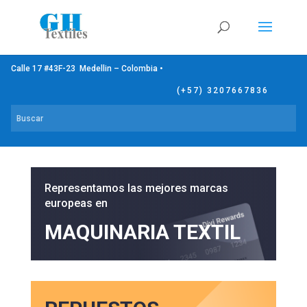
Calle 17 #43F-23 Medellin – Colombia •
(+57) 3207667836
Representamos las mejores marcas
europeas en
MAQUINARIA TEXTIL