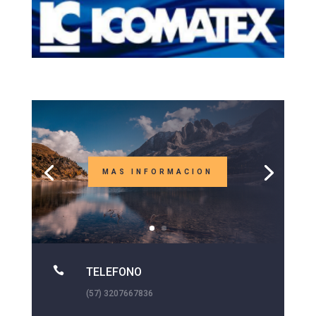
MAS INFORMACION

TELEFONO
(57) 3207667836