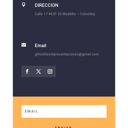

DIRECCION
Calle 17 #43F-23 Medellin – Colombia

Email
ghtextilesrepresentaciones@gmail.com
ENVIAR