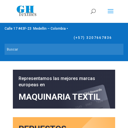
Calle 17 #43F-23 Medellin – Colombia •
(+57) 3207667836
Representamos las mejores marcas
europeas en
MAQUINARIA TEXTIL