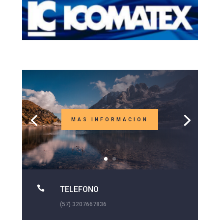
MAS INFORMACION

TELEFONO
(57) 3207667836