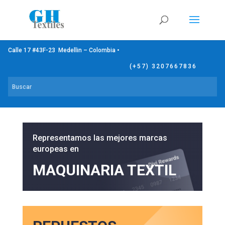
Calle 17 #43F-23 Medellin – Colombia •
(+57) 3207667836
Representamos las mejores marcas
europeas en
MAQUINARIA TEXTIL