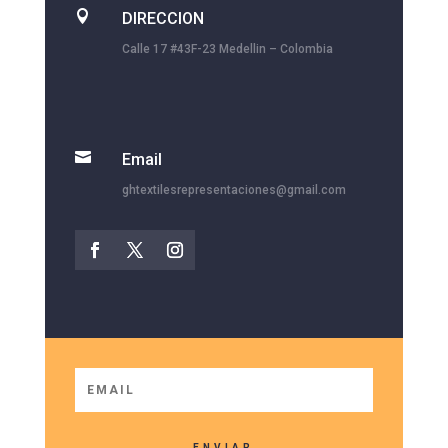

DIRECCION
Calle 17 #43F-23 Medellin – Colombia

Email
ghtextilesrepresentaciones@gmail.com
ENVIAR