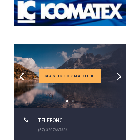
MAS INFORMACION

TELEFONO
(57) 3207667836