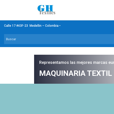
Calle 17 #43F-23 Medellin – Colombia •
Representamos las mejores marcas eu
MAQUINARIA TEXTIL