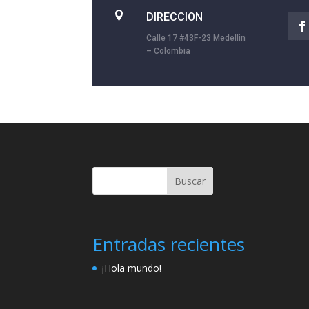

DIRECCION
Calle 17 #43F-23 Medellin
– Colombia
Buscar
Entradas recientes
¡Hola mundo!