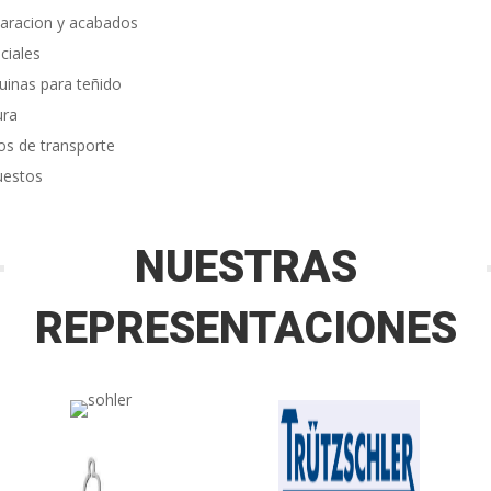
aracion y acabados
ciales
inas para teñido
ura
os de transporte
uestos
NUESTRAS
REPRESENTACIONES