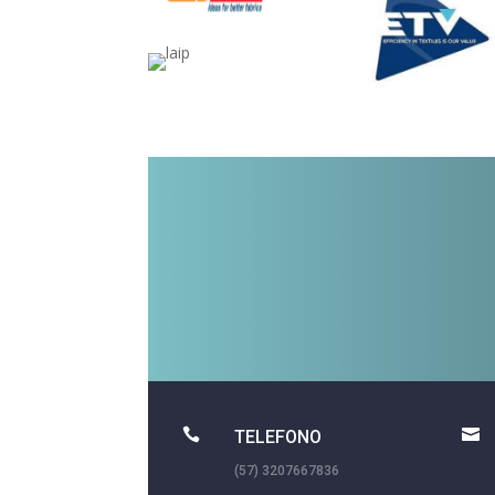


TELEFONO
(57) 3207667836