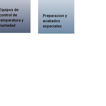
Equipos de
control de
Preparacion y
temperatura y
acabados
humedad
especiales