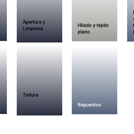
Apertura y
Hilado y tejido
Limpieza
plano
Tintura
Repuestos