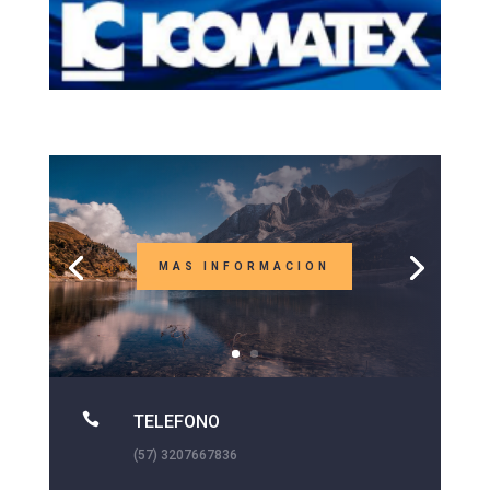
MAS INFORMACION

TELEFONO
(57) 3207667836