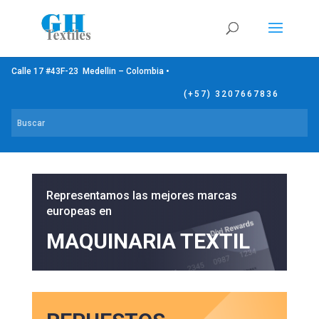
Calle 17 #43F-23 Medellin – Colombia •
(+57) 3207667836
Representamos las mejores marcas
europeas en
MAQUINARIA TEXTIL