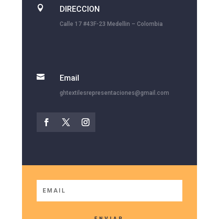

DIRECCION
Calle 17 #43F-23 Medellin – Colombia

Email
ghtextilesrepresentaciones@gmail.com
ENVIAR