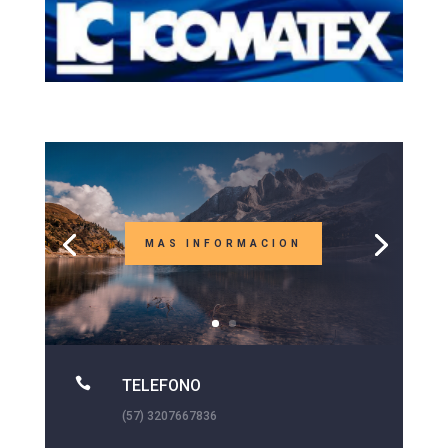
MAS INFORMACION

TELEFONO
(57) 3207667836