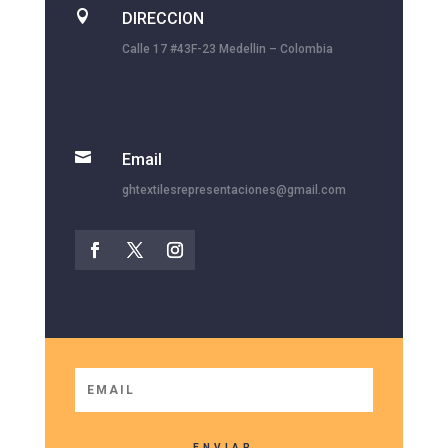

DIRECCION
Calle 17 #43F-23 Medellin – Colombia

Email
ghtextilesrepresentaciones@gmail.com
ENVIAR