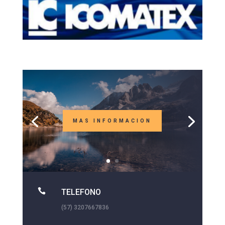
MAS INFORMACION

TELEFONO
(57) 3207667836