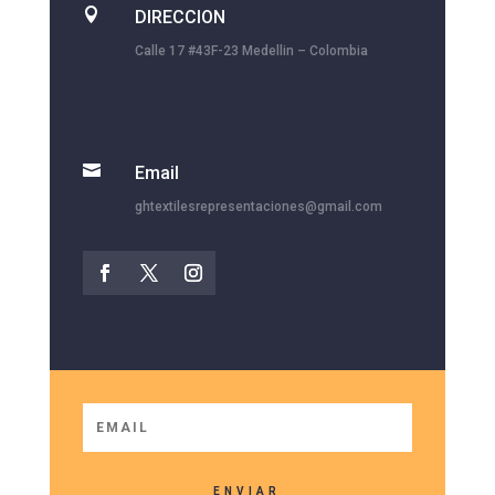

DIRECCION
Calle 17 #43F-23 Medellin – Colombia

Email
ghtextilesrepresentaciones@gmail.com
ENVIAR