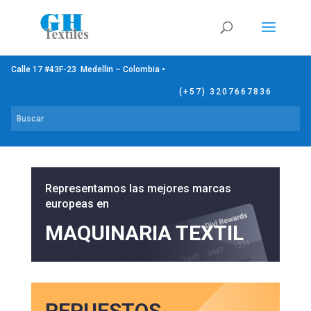
Calle 17 #43F-23 Medellin – Colombia •
(+57) 3207667836
Representamos las mejores marcas
europeas en
MAQUINARIA TEXTIL
REPUESTOS