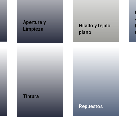
Apertura y
Hilado y tejido
Limpieza
plano
Tintura
Repuestos