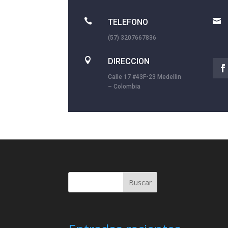


TELEFONO
(57) 3207667836

DIRECCION
Calle 17 #43F-23 Medellin
– Colombia
Buscar