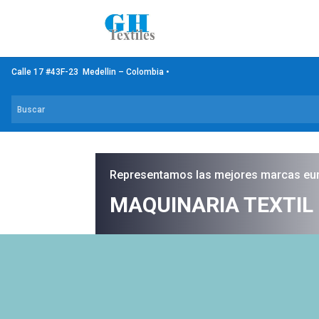
Calle 17 #43F-23 Medellin – Colombia •
Representamos las mejores marcas eu
MAQUINARIA TEXTIL