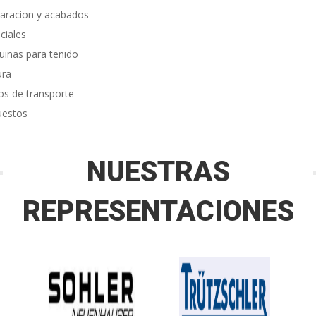
aracion y acabados
ciales
inas para teñido
ura
os de transporte
uestos
NUESTRAS
REPRESENTACIONES