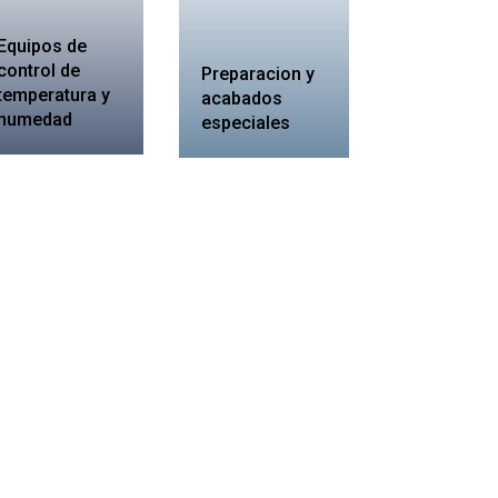
Equipos de
control de
Preparacion y
temperatura y
acabados
humedad
especiales