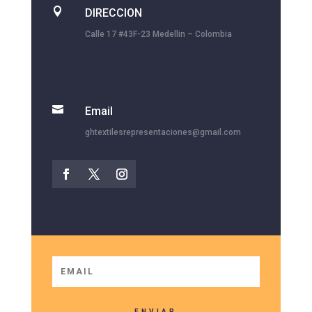

DIRECCION
Calle 17 #43F-23 Medellin – Colombia

Email
ghtextilesrepresentaciones@gmail.com
ENVIAR