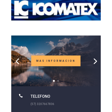
MAS INFORMACION

TELEFONO
(57) 3207667836