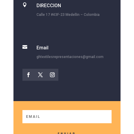

DIRECCION
Calle 17 #43F-23 Medellin – Colombia

Email
ghtextilesrepresentaciones@gmail.com
ENVIAR