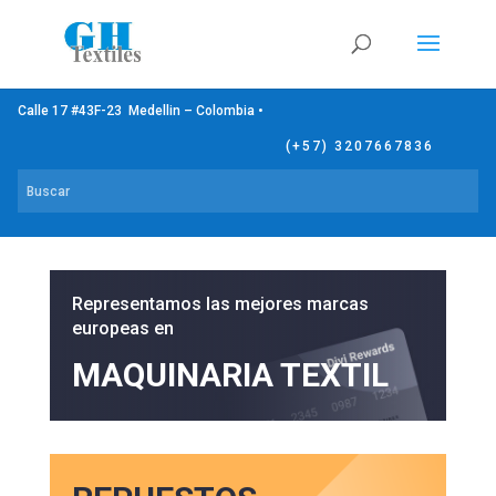
Calle 17 #43F-23 Medellin – Colombia •
(+57) 3207667836
Representamos las mejores marcas
europeas en
MAQUINARIA TEXTIL