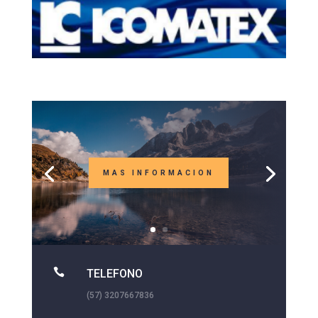
MAS INFORMACION

TELEFONO
(57) 3207667836