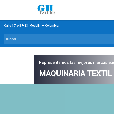
Calle 17 #43F-23 Medellin – Colombia •
Representamos las mejores marcas eu
MAQUINARIA TEXTIL