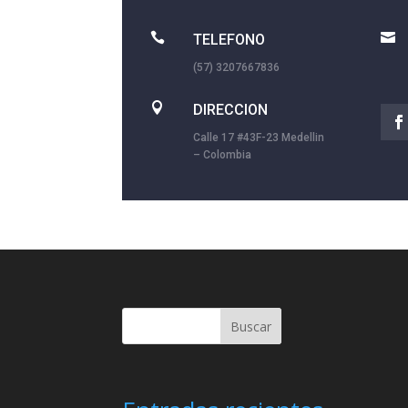


TELEFONO
(57) 3207667836

DIRECCION
Calle 17 #43F-23 Medellin
– Colombia
Buscar