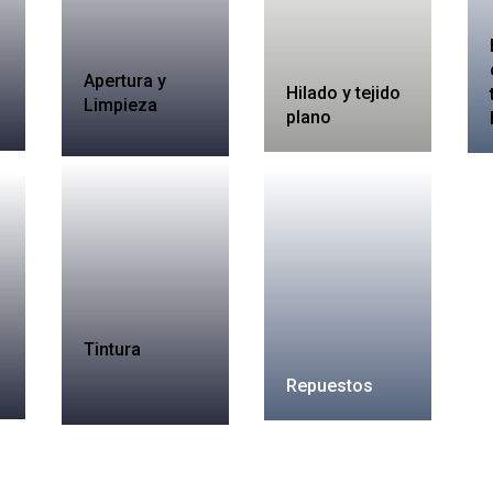
Apertura y
Hilado y tejido
Limpieza
plano
Tintura
Repuestos