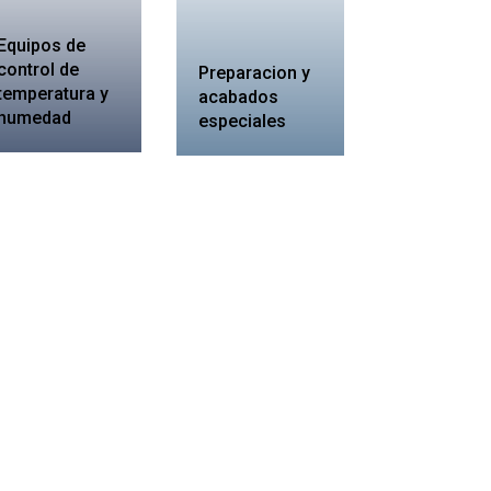
Equipos de
control de
Preparacion y
temperatura y
acabados
humedad
especiales