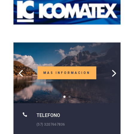
MAS INFORMACION

TELEFONO
(57) 3207667836