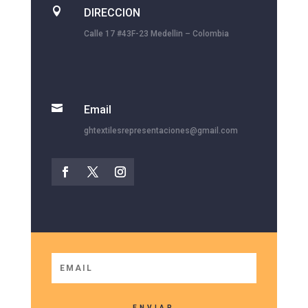

DIRECCION
Calle 17 #43F-23 Medellin – Colombia

Email
ghtextilesrepresentaciones@gmail.com
ENVIAR