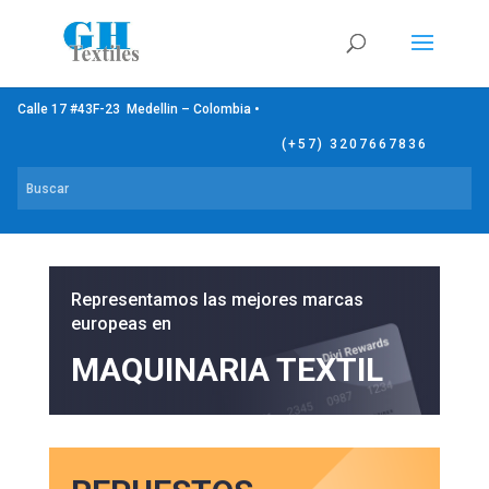
Calle 17 #43F-23 Medellin – Colombia •
(+57) 3207667836
Representamos las mejores marcas
europeas en
MAQUINARIA TEXTIL